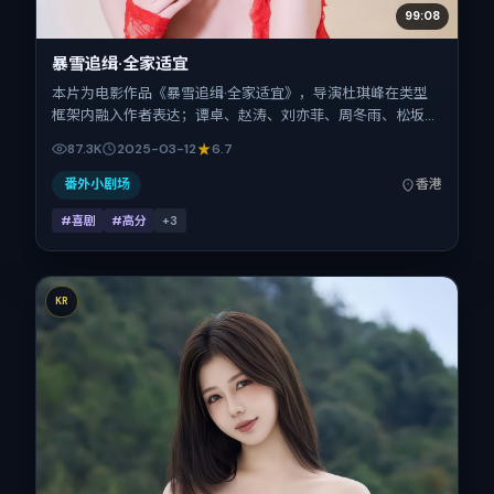
99:08
暴雪追缉·全家适宜
本片为电影作品《暴雪追缉·全家适宜》，导演杜琪峰在类型
框架内融入作者表达；谭卓、赵涛、刘亦菲、周冬雨、松坂桃
李、热依扎在片中承担多重关系线。故事类型为喜剧，主拍摄
87.3K
2025-03-12
6.7
地与出品背景为中国香港。上映时间 2025年3月12日（公映
登记日 2025-03-12），全片102分钟，节奏张弛有度。
番外小剧场
香港
#喜剧
#高分
+
3
KR