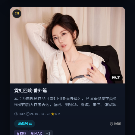
CN
99:31
霓虹回响·番外篇
本片为电视剧作品《霓虹回响·番外篇》，导演奉俊昊在类型
框架内融入作者表达；童瑶、刘德华、舒淇、宋佳、张家辉、
蒋奇明在片中承担多重关系线。故事类型为犯罪，主拍摄地与
114K
2019-10-23
6.5
出品背景为英国。上映时间 2019年10月23日（公映登记日
2019-10-23），全片108分钟，节奏张弛有度。
谍战风云
英国
#犯罪
#IMAX
+
3