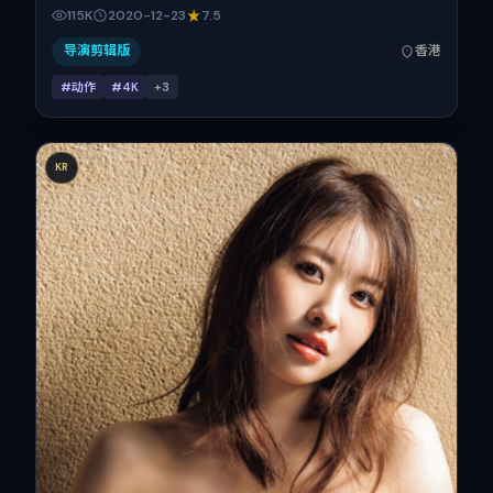
国香港取景与发行，2020年贺岁档前后与观众见面，首映日
115K
2020-12-23
7.5
期 2020-12-23，正片时长101分钟。
导演剪辑版
香港
#动作
#4K
+
3
KR