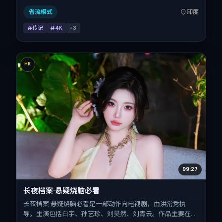
地与出品背景为印度。上映时间 2025年1月22日（公映登记
日 2025-01-22），全片128分钟，节奏张弛有度。
省流模式
印度
#传记
#4K
+
3
HK
99:27
长夜档案·悬疑烧脑必看
长夜档案·悬疑烧脑必看是一部动作向电视剧，由洪常秀执
导。主演包括白宇、孙艺珍、刘昊然、刘青云。作品主要在中