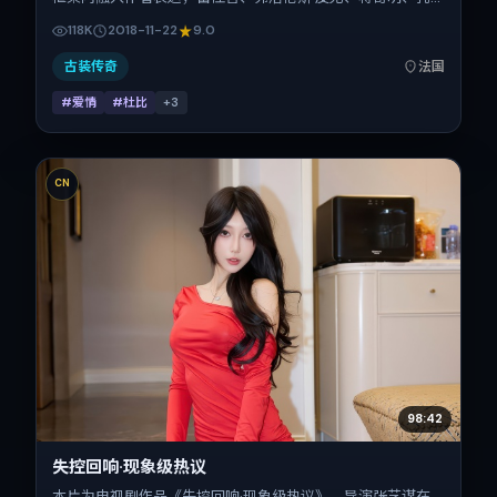
刘、桂纶镁、马修·麦康纳在片中承担多重关系线。故事类型
118K
2018-11-22
9.0
为爱情，主拍摄地与出品背景为法国。上映时间 2018年11月
22日（公映登记日 2018-11-22），全片131分钟，节奏张弛有
古装传奇
法国
度。
#爱情
#杜比
+
3
CN
98:42
失控回响·现象级热议
本片为电视剧作品《失控回响·现象级热议》，导演张艺谋在