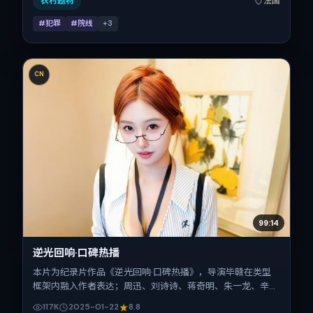
农村题材
法国
#犯罪
#院线
+
3
CN
99:14
逆光回响·口碑热播
本片为纪录片作品《逆光回响·口碑热播》，导演毕赣在类型
框架内融入作者表达；周迅、刘诗诗、蒋奇明、朱一龙、辛芷
蕾、段奕宏在片中承担多重关系线。故事类型为传记，主拍摄
117K
2025-01-22
8.8