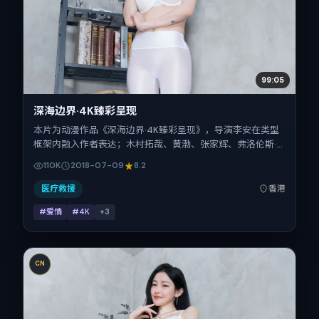
99:05
深海边界·4K臻彩呈现
本片为动漫作品《深海边界·4K臻彩呈现》，导演李安在类型
框架内融入作者表达；木村拓哉、黄渤、张家辉、弗洛伦斯·
皮尤在片中承担多重关系线。故事类型为爱情，主拍摄地与出
110K
2018-07-09
8.2
品背景为中国香港。上映时间 2018年7月9日（公映登记日
2018-07-09），全片134分钟，节奏张弛有度。
医疗救援
香港
#爱情
#4K
+
3
CN