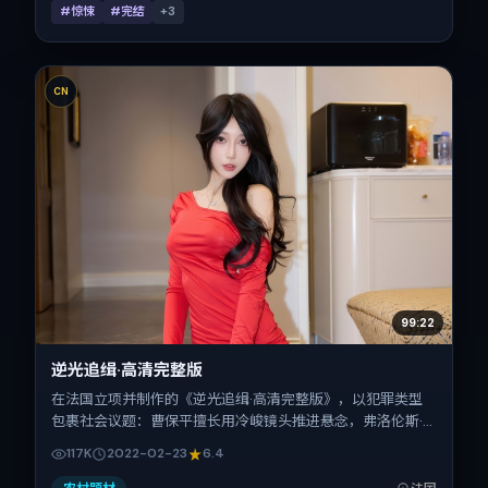
#惊悚
#完结
+
3
CN
99:22
逆光追缉·高清完整版
在法国立项并制作的《逆光追缉·高清完整版》，以犯罪类型
包裹社会议题：曹保平擅长用冷峻镜头推进悬念，弗洛伦斯·
皮尤、张子枫、梁朝伟、杨紫、长泽雅美、刘青云的对手戏为
117K
2022-02-23
6.4
看点之一。上映时间：2022-02-23；片长114分钟；适合关
注现实质感与类型片结构的观众。