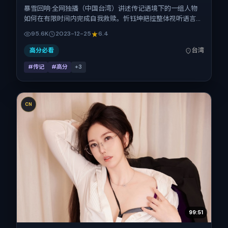
暴雪回响·全网独播（中国台湾）讲述传记语境下的一组人物
如何在有限时间内完成自我救赎。忻钰坤把控整体视听语言，
赞达亚、刘德华、黄渤、倪妮、赵丽颖、梁朝伟的表演层次丰
95.6K
2023-12-25
6.4
富。影片定于 2023-12-25 起陆续登陆院线与网络平台，贺岁
档前后公映，片长165分钟。
高分必看
台湾
#传记
#高分
+
3
CN
99:51