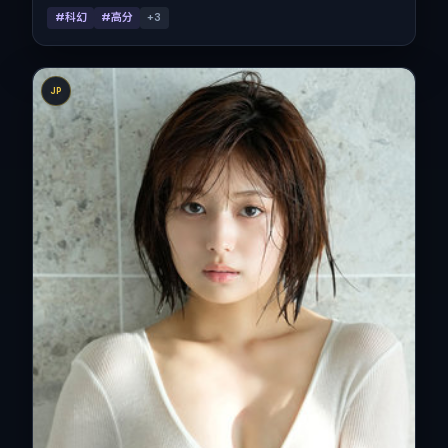
#科幻
#高分
+
3
JP