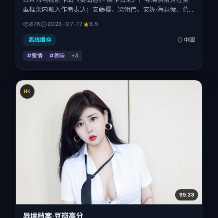
型框架内融入作者表达；安藤樱、梁朝伟、安妮·海瑟薇、菅
田将晖、秦昊、沈腾在片中承担多重关系线。故事类型为爱
87K
2023-07-17
8.5
情，主拍摄地与出品背景为中国大陆。上映时间 2023年7月
17日（公映登记日 2023-07-17），全片155分钟，节奏张弛
离线缓存
中国
有度。
#爱情
#首映
+
3
HK
99:33
异境档案·豆瓣高分