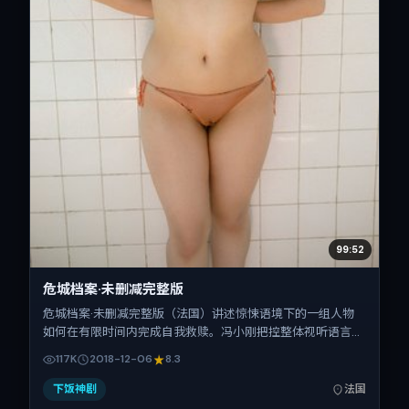
99:52
危城档案·未删减完整版
危城档案·未删减完整版（法国）讲述惊悚语境下的一组人物
如何在有限时间内完成自我救赎。冯小刚把控整体视听语言，
章子怡、瑛太、河正宇、桂纶镁的表演层次丰富。影片定于
117K
2018-12-06
8.3
2018-12-06 起陆续登陆院线与网络平台，贺岁档前后公映，
片长122分钟。
下饭神剧
法国