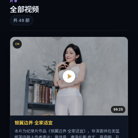
片单
全部视频
共
48
部
CN
99:25
银翼边界·全家适宜
本片为纪录片作品《银翼边界·全家适宜》，导演娄烨在类型
框架内融入作者表达；雷佳音、弗洛伦斯·皮尤、蒋奇明、孔