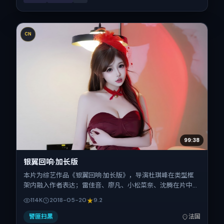
CN
99:38
银翼回响·加长版
本片为综艺作品《银翼回响·加长版》，导演杜琪峰在类型框
架内融入作者表达；雷佳音、廖凡、小松菜奈、沈腾在片中承
担多重关系线。故事类型为科幻，主拍摄地与出品背景为法
114K
2018-05-20
9.2
国。上映时间 2018年5月20日（公映登记日 2018-05-
20），全片118分钟，节奏张弛有度。
警匪扫黑
法国