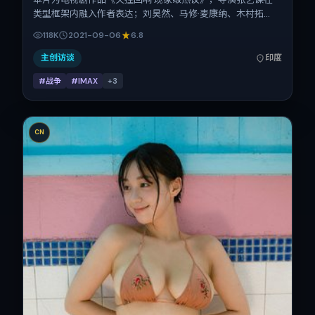
类型框架内融入作者表达；刘昊然、马修·麦康纳、木村拓
哉、刘青云在片中承担多重关系线。故事类型为战争，主拍摄
118K
2021-09-06
6.8
地与出品背景为印度。上映时间 2021年9月6日（公映登记日
2021-09-06），全片98分钟，节奏张弛有度。
主创访谈
印度
#战争
#IMAX
+
3
CN