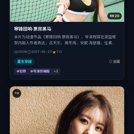
99:20
寒锋回响·票房黑马
本片为动漫作品《寒锋回响·票房黑马》，导演程耳在类型框
架内融入作者表达；古天乐、周冬雨、安妮·海瑟薇、任素
汐、刘昊然、杨紫在片中承担多重关系线。故事类型为犯罪，
100K
2017-10-27
7.0
主拍摄地与出品背景为法国。上映时间 2017年10月27日（公
映登记日 2017-10-27），全片161分钟，节奏张弛有度。
重生穿越
法国
#犯罪
#导演剪辑版
+
3
TW