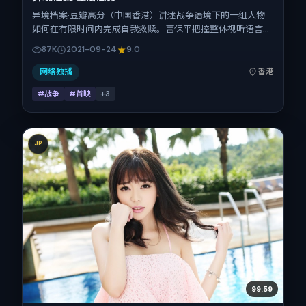
异境档案·豆瓣高分（中国香港）讲述战争语境下的一组人物
如何在有限时间内完成自我救赎。曹保平把控整体视听语言，
刘青云、郑秀文、孙艺珍、舒淇的表演层次丰富。影片定于
87K
2021-09-24
9.0
2021-09-24 起陆续登陆院线与网络平台，国庆档前后公映，
片长150分钟。
网络独播
香港
#战争
#首映
+
3
JP
99:59