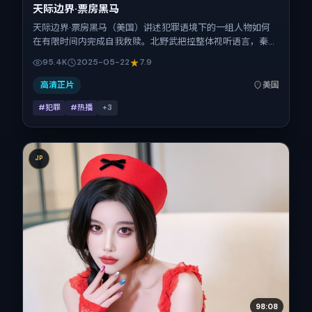
天际边界·票房黑马
天际边界·票房黑马（美国）讲述犯罪语境下的一组人物如何
在有限时间内完成自我救赎。北野武把控整体视听语言，秦
昊、小松菜奈、咏梅、段奕宏的表演层次丰富。影片定于
95.4K
2025-05-22
7.9
2025-05-22 起陆续登陆院线与网络平台，春季档公映，片
长150分钟。
高清正片
美国
#犯罪
#热播
+
3
JP
98:08