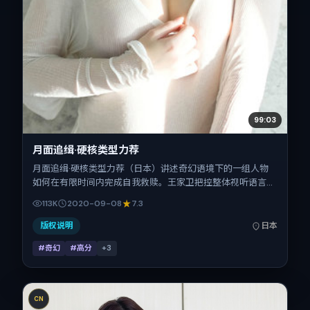
99:03
月面追缉·硬核类型力荐
月面追缉·硬核类型力荐（日本）讲述奇幻语境下的一组人物
如何在有限时间内完成自我救赎。王家卫把控整体视听语言，
周迅、瑛太、木村拓哉、雷佳音、宋佳的表演层次丰富。影片
113K
2020-09-08
7.3
定于 2020-09-08 起陆续登陆院线与网络平台，国庆档前后
公映，片长149分钟。
版权说明
日本
#奇幻
#高分
+
3
CN