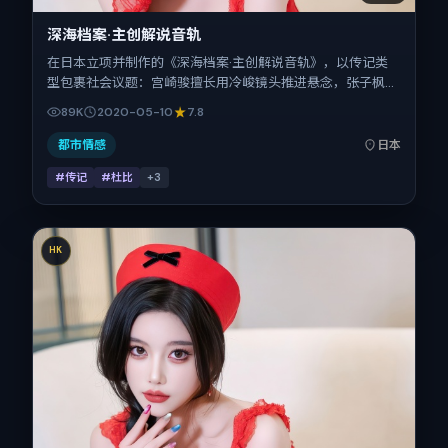
深海档案·主创解说音轨
在日本立项并制作的《深海档案·主创解说音轨》，以传记类
型包裹社会议题：宫崎骏擅长用冷峻镜头推进悬念，张子枫、
刘昊然、童瑶、倪妮、谭卓的对手戏为看点之一。上映时间：
89K
2020-05-10
7.8
2020-05-10；片长98分钟；适合关注现实质感与类型片结
构的观众。
都市情感
日本
#传记
#杜比
+
3
HK