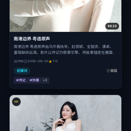
99:23
南港边界·粤语原声
南港边界·粤语原声由乌尔善执导，赵丽颖、全智贤、谭卓、
童瑶联袂出演。影片以传记为叙事引擎，将故事锚定在美国，
借跨文化视角下的群像碰撞推进人物抉择与反转。2016年8月1
111K
2016-08-01
7.0
日于美国首映（暑期档），片长111分钟，适合喜欢强情节与细
腻表演的观众。
纪录片
美国
#传记
#热播
+
3
HK