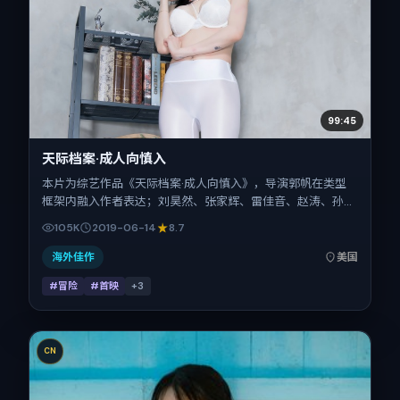
99:45
天际档案·成人向慎入
本片为综艺作品《天际档案·成人向慎入》，导演郭帆在类型
框架内融入作者表达；刘昊然、张家辉、雷佳音、赵涛、孙艺
珍、郑秀文在片中承担多重关系线。故事类型为冒险，主拍摄
105K
2019-06-14
8.7
地与出品背景为美国。上映时间 2019年6月14日（公映登记日
2019-06-14），全片128分钟，节奏张弛有度。
海外佳作
美国
#冒险
#首映
+
3
CN