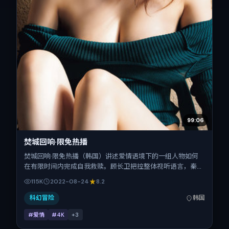
99:06
焚城回响·限免热播
焚城回响·限免热播（韩国）讲述爱情语境下的一组人物如何
在有限时间内完成自我救赎。顾长卫把控整体视听语言，秦
昊、河正宇、辛芷蕾、汤姆·哈迪、刘亦菲的表演层次丰富。
115K
2022-08-24
8.2
影片定于 2022-08-24 起陆续登陆院线与网络平台，暑期档
公映，片长172分钟。
科幻冒险
韩国
#爱情
#4K
+
3