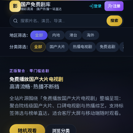
国产免费剧库
影
登录
注册
臻彩高清 · 国产热播一站直达
搜索
地区筛选：
全部
内地
港台
海外
分类筛选：
全部
国产大片
热播电视剧
免费追剧
高清
免费播放国产大片电视剧
-
国产
正版聚合 · 零门槛追剧
免费播放国产大片电视剧
高清流畅 · 热播不断档
全站片源围绕「
免费播放国产大片电视剧
」整编呈现：
聚合院线级国产大片、口碑电视剧与热播综艺，支持标
签筛选与榜单直达，适合客厅大屏与移动端随时观看。
随机观看
浏览分类