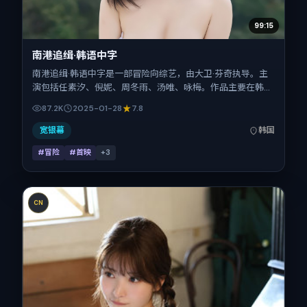
99:15
南港追缉·韩语中字
南港追缉·韩语中字是一部冒险向综艺，由大卫·芬奇执导。主
演包括任素汐、倪妮、周冬雨、汤唯、咏梅。作品主要在韩国
取景与发行，2025年春节档前后与观众见面，首映日期
87.2K
2025-01-28
7.8
2025-01-28，正片时长165分钟。
宽银幕
韩国
#冒险
#首映
+
3
CN