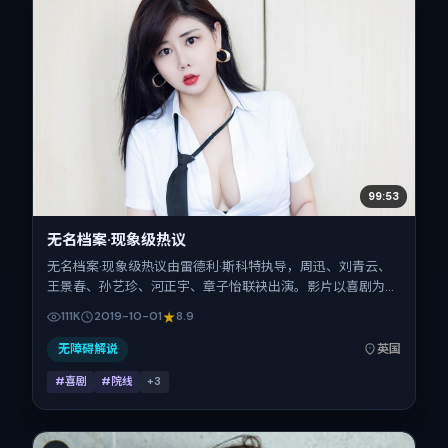
99:53
无名档案·现象级热议
无名档案·现象级热议由雷德利·斯科特执导，周迅、刘青云、
王景春、孙艺珍、河正宇、章子怡联袂出演。影片以喜剧为叙
事引擎，将故事锚定在英国，借跨文化视角下的群像碰撞推进
111K
2019-10-01
8.9
人物抉择与反转。2019年10月1日于英国首映（国庆档前
后），片长104分钟，适合喜欢强情节与细腻表演的观众。
无障碍解说
英国
#喜剧
#院线
+
3