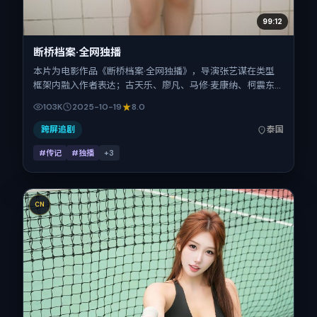
99:12
断桥档案·全网独播
本片为电影作品《断桥档案·全网独播》，导演张艺谋在类型
框架内融入作者表达；古天乐、廖凡、马修·麦康纳、柯震东
在片中承担多重关系线。故事类型为传记，主拍摄地与出品背
103K
2025-10-19
8.0
景为泰国。上映时间 2025年10月19日（公映登记日 2025-
10-19），全片161分钟，节奏张弛有度。
跨屏追剧
泰国
#传记
#独播
+
3
CN